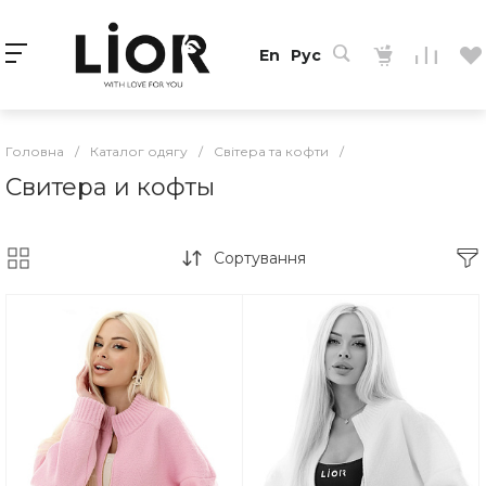
En
Рус
Головна
/
Каталог одягу
/
Світера та кофти
/
Свитера и кофты
Сортування