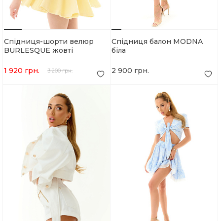
Спідниця-шорти велюр
Спідниця балон MODNA
BURLESQUE жовті
біла
1 920 грн.
2 900 грн.
3 200 грн.