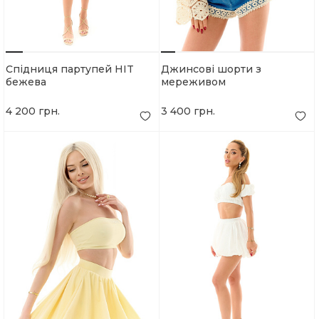
Спідниця партупей HIT
Джинсові шорти з
бежева
мереживом
4 200 грн.
3 400 грн.