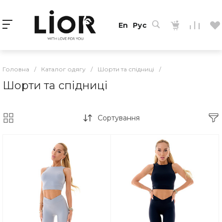
En
Рус
Головна
/
Каталог одягу
/
Шорти та спідниці
/
Шорти та спідниці
Сортування