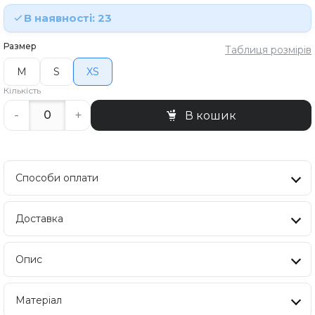
В наявності: 23
Размер
Таблиця розмірів
M
S
XS
Кількість
-
+
В кошик
Способи оплати
Доставка
Опис
Матеріал