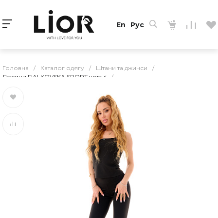
En
Рус
Головна
/
Каталог одягу
/
Штани та джинси
/
Лосини FIALKOVSKA SPORT чорні
/