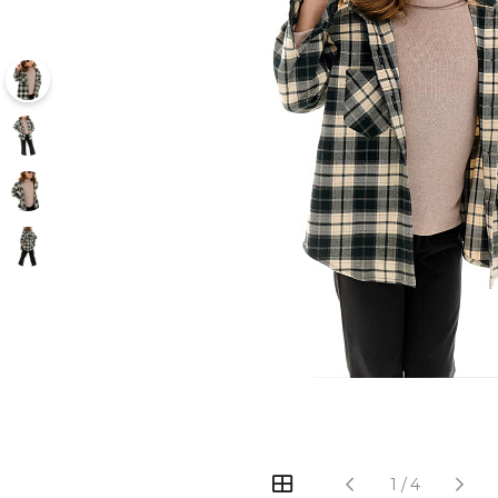
1
/
4