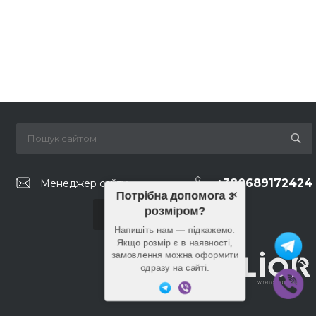
+380689172424
Менеджер сайту
×
Потрібна допомога з
розміром?
Замовити дзвінок
Напишіть нам — підкажемо.
Якщо розмір є в наявності,
замовлення можна оформити
одразу на сайті.