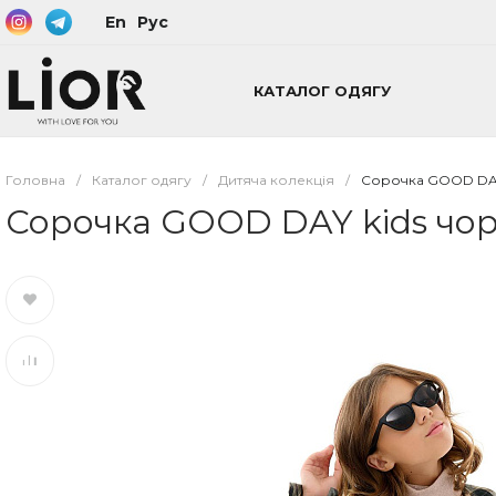
En
Рус
КАТАЛОГ ОДЯГУ
Головна
/
Каталог одягу
/
Дитяча колекція
/
Сорочка GOOD DAY 
Сорочка GOOD DAY kids чорн