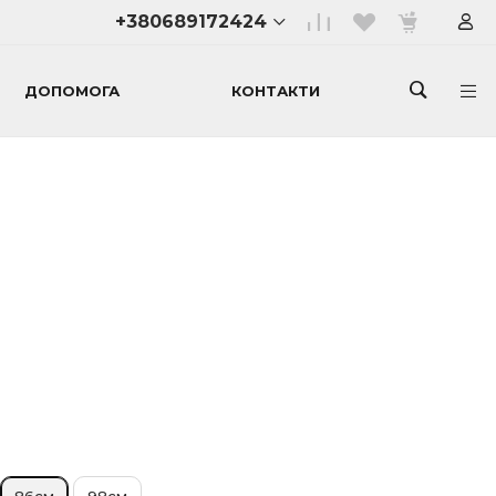
+380689172424
ДОПОМОГА
КОНТАКТИ
+380689172424
Менеджер сайту
+380681734120
м. Одеса, вул.
Генуезька 3б
10.00-21.00 без
вихідних
lior27.10.2018@gmail.com
+380957445815
телеграм
м. Київ, вул. Велика
Васильківська 47
10.00-21.00 без
вихідних
86см
98см