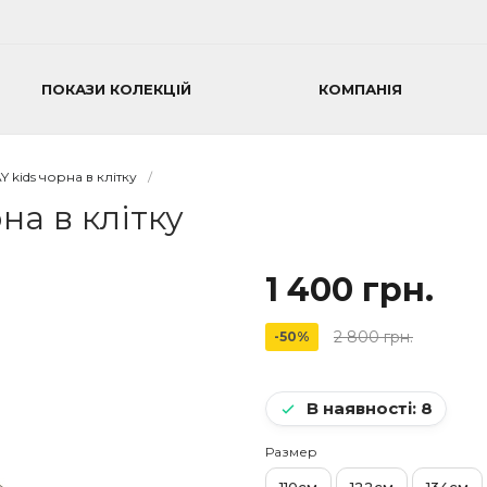
ПОКАЗИ КОЛЕКЦІЙ
КОМПАНІЯ
kids чорна в клітку
/
а в клітку
1 400 грн.
2 800 грн.
-50%
В наявності: 8
Размер
110см
122см
134см