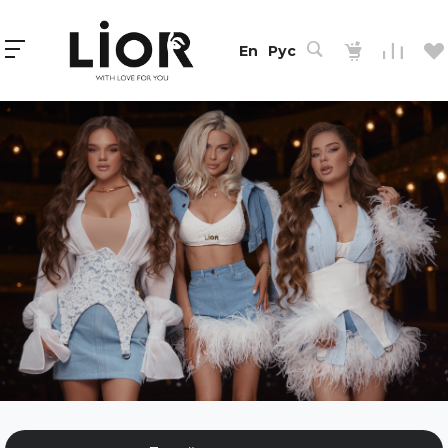
En
Рус