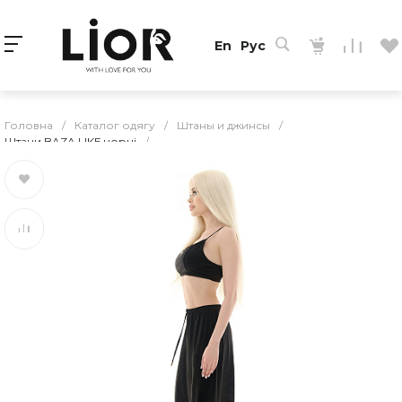
En
Рус
Головна
/
Каталог одягу
/
Штаны и джинсы
/
Штани BAZA LIKE чорні
/