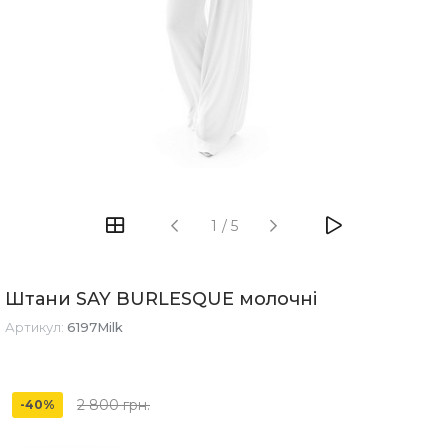
1
/
5
Штани SAY BURLESQUE молочні
Артикул:
6197Milk
2 800 грн.
-40%