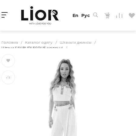
En
Рус
Головна
/
Каталог одягу
/
Штаны и джинсы
/
Штани SAY BURLESQUE молочні
/