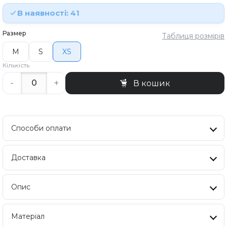
В наявності: 41
Размер
Таблиця розмірів
M
S
XS
Кількість
-
+
В кошик
Способи оплати
Доставка
Опис
Матеріал