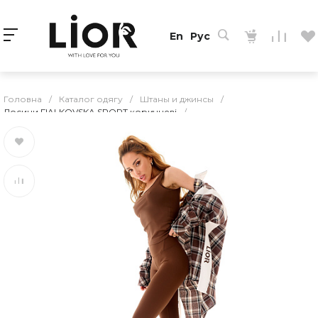
En
Рус
Головна
/
Каталог одягу
/
Штаны и джинсы
/
Лосини FIALKOVSKA SPORT коричневі
/