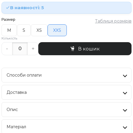
В наявності: 5
Размер
Таблиця розмірів
M
S
XS
XXS
Кількість
-
+
В кошик
Способи оплати
Доставка
Опис
Матеріал