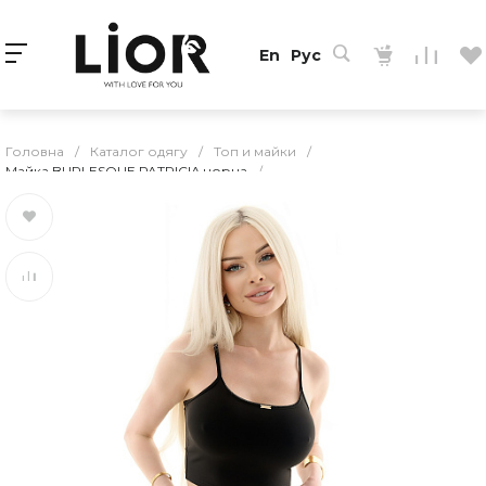
En
Рус
Головна
/
Каталог одягу
/
Топ и майки
/
Майка BURLESQUE PATRICIA чорна
/