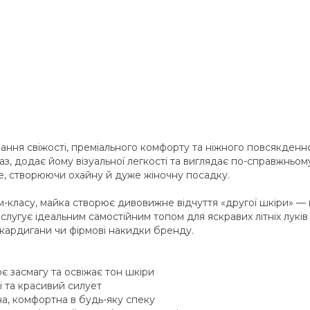
я свіжості, преміального комфорту та ніжного повсякденног
з, додає йому візуальної легкості та виглядає по-справжньому
те, створюючи охайну й дуже жіночну посадку.
-класу, майка створює дивовижне відчуття «другої шкіри» — 
слугує ідеальним самостійним топом для яскравих літніх луків
кардигани чи фірмові накидки бренду.
ює засмагу та освіжає тон шкіри
і та красивий силует
на, комфортна в будь-яку спеку