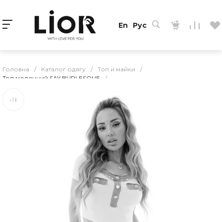
En
Рус
Головна
/
Каталог одягу
/
Топ и майки
/
Топ молочний SAY BURLESQUE
/