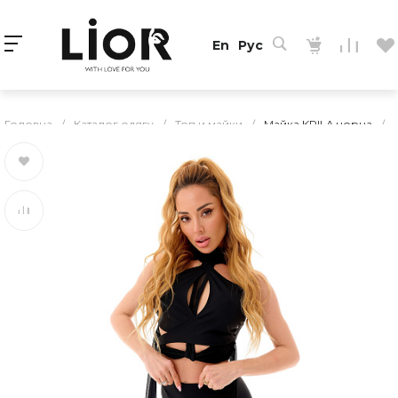
En
Рус
Головна
/
Каталог одягу
/
Топ и майки
/
Майка KRILA чорна
/